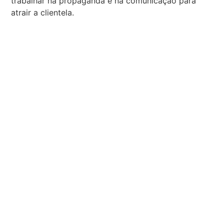
trabalhar na propaganda e na comunicação para
atrair a clientela.