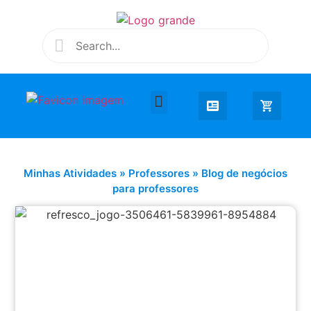
Desenhar e Colorir
Educação Infantil
Extra Curricular
Minhas Atividades
»
Professores
»
Blog de negócios
para professores