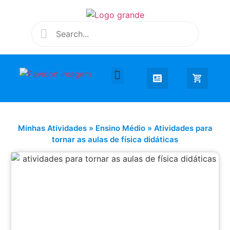
Desenhar e Colorir
Educação Infantil
Extra Curricular
Minhas Atividades
»
Ensino Médio
»
Atividades para
tornar as aulas de física didáticas