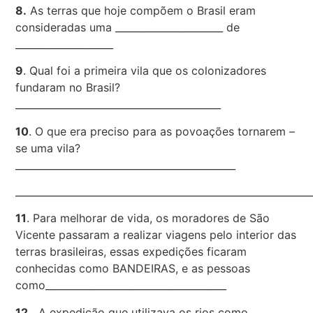
8.
As terras que hoje compõem o Brasil eram
consideradas uma ______________________ de
____________________
9
. Qual foi a primeira vila que os colonizadores
fundaram no Brasil?
__________________________________________
10
. O que era preciso para as povoações tornarem –
se uma vila?
_____________________________________________
____________________________________________________________
11
. Para melhorar de vida, os moradores de São
Vicente passaram a realizar viagens pelo interior das
terras brasileiras, essas expedições ficaram
conhecidas como BANDEIRAS, e as pessoas
como_____________________________________
12.
A expedição que utilizava os rios como