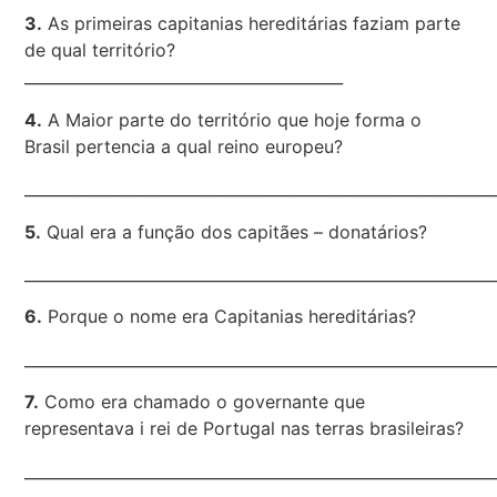
3.
As primeiras capitanias hereditárias faziam parte
de qual território?
_________________________________________
4.
A Maior parte do território que hoje forma o
Brasil pertencia a qual reino europeu?
____________________________________________________________
5.
Qual era a função dos capitães – donatários?
____________________________________________________________
6.
Porque o nome era Capitanias hereditárias?
____________________________________________________________
7.
Como era chamado o governante que
representava i rei de Portugal nas terras brasileiras?
____________________________________________________________