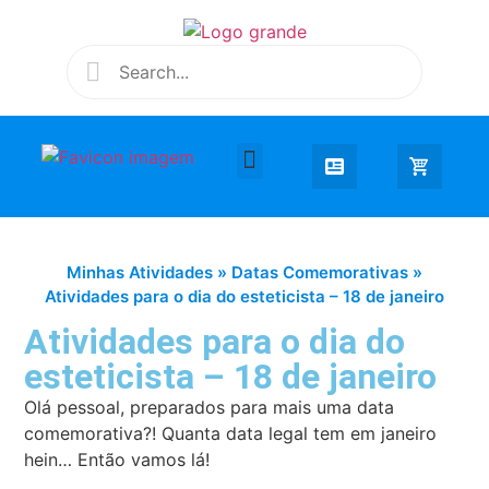
Desenhar e Colorir
Educação Infantil
Extra Curricular
Minhas Atividades
»
Datas Comemorativas
»
Atividades para o dia do esteticista – 18 de janeiro
Atividades para o dia do
esteticista – 18 de janeiro
Olá pessoal, preparados para mais uma data
comemorativa?! Quanta data legal tem em janeiro
hein… Então vamos lá!