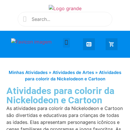
Desenhar e Colorir
Educação Infantil
Extra Curricular
Minhas Atividades
»
Atividades de Artes
»
Atividades
para colorir da Nickelodeon e Cartoon
Atividades para colorir da
Nickelodeon e Cartoon
As atividades para colorir da Nickelodeon e Cartoon
são divertidas e educativas para crianças de todas
as idades. Elas apresentam personagens icônicos e
cenas familiares de programas e jogos favoritos. As