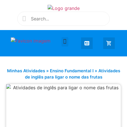
Desenhar e Colorir
Educação Infantil
Extra Curricular
Minhas Atividades
»
Ensino Fundamental I
»
Atividades
de inglês para ligar o nome das frutas