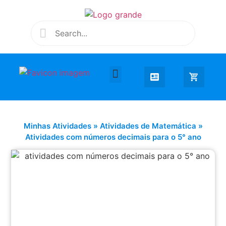
Desenhar e Colorir
Educação Infantil
Extra Curricular
Minhas Atividades
»
Atividades de Matemática
»
Atividades com números decimais para o 5° ano