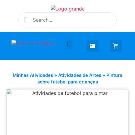
Desenhar e Colorir
Educação Infantil
Extra Curricular
Minhas Atividades
»
Atividades de Artes
»
Pintura
sobre futebol para crianças