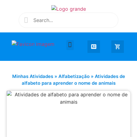
Desenhar e Colorir
Educação Infantil
Extra Curricular
Minhas Atividades
»
Alfabetização
»
Atividades de
alfabeto para aprender o nome de animais