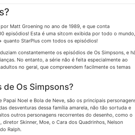
s?
 por Matt Groening no ano de 1989, e que conta
0 episódios! Esta é uma sitcom exibida por todo o mundo
y+ quanto StarPlus com todos os episódios!
oduziam constantemente os episódios de Os Simpsons, e h
ças. No entanto, a série não é feita especialmente ao
 e adultos no geral, que compreendem facilmente os temas
s de Os Simpsons?
e Papai Noel e Bola de Neve, são os principais personagen
 das desventuras dessa família amarela, não tão sortuda e
uitos outros personagens recorrentes do desenho, como o
, diretor Skinner, Moe, o Cara dos Quadrinhos, Nelson
do Ralph.