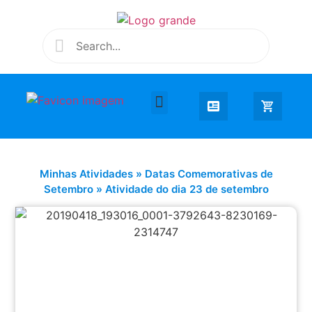
Desenhar e Colorir
Educação Infantil
Extra Curricular
Minhas Atividades
»
Datas Comemorativas de
Setembro
»
Atividade do dia 23 de setembro