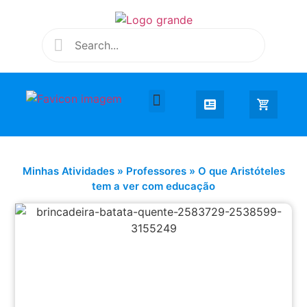
Desenhar e Colorir
Educação Infantil
Extra Curricular
Minhas Atividades
»
Professores
»
O que Aristóteles
tem a ver com educação