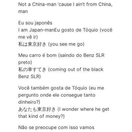
Not a China-man ‘cause I ain’t from China,
man
Eu sou japonês
I am Japan-manEu gosto de Tóquio (você
me vê ir)
私は東京好き (you see me go)
Meu carro é bom (saindo do Benz SLR
preto)
私の車すてき (coming out of the black
Benz SLR)
Você também gosta de Tóquio (eu me
pergunto onde ele consegue tanto
dinheiro?)
あなたも東京好き (I wonder where he get
that kind of money?)
Não se preocupe com isso vamos