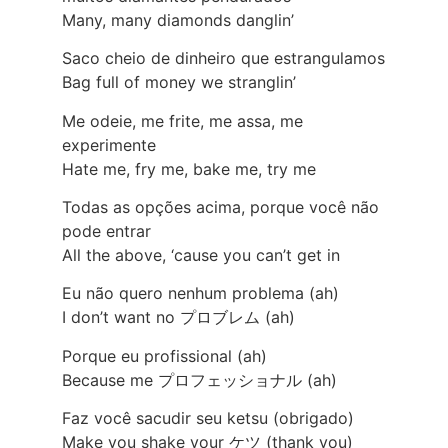
Many, many diamonds danglin’
Saco cheio de dinheiro que estrangulamos
Bag full of money we stranglin’
Me odeie, me frite, me assa, me
experimente
Hate me, fry me, bake me, try me
Todas as opções acima, porque você não
pode entrar
All the above, ‘cause you can’t get in
Eu não quero nenhum problema (ah)
I don’t want no プロブレム (ah)
Porque eu profissional (ah)
Because me プロフェッショナル (ah)
Faz você sacudir seu ketsu (obrigado)
Make you shake your ケツ (thank you)