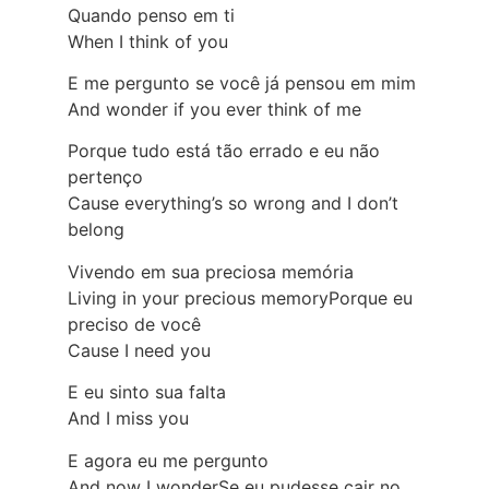
Quando penso em ti
When I think of you
E me pergunto se você já pensou em mim
And wonder if you ever think of me
Porque tudo está tão errado e eu não
pertenço
Cause everything’s so wrong and I don’t
belong
Vivendo em sua preciosa memória
Living in your precious memoryPorque eu
preciso de você
Cause I need you
E eu sinto sua falta
And I miss you
E agora eu me pergunto
And now I wonderSe eu pudesse cair no