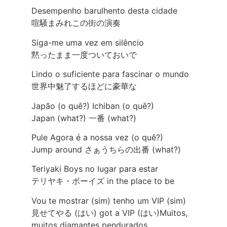
Desempenho barulhento desta cidade
喧騒まみれこの街の演奏
Siga-me uma vez em silêncio
黙ったまま一度ついておいで
Lindo o suficiente para fascinar o mundo
世界中魅了するほどに豪華な
Japão (o quê?) Ichiban (o quê?)
Japan (what?) 一番 (what?)
Pule Agora é a nossa vez (o quê?)
Jump around さぁうちらの出番 (what?)
Teriyaki Boys no lugar para estar
テリヤキ・ボーイズ in the place to be
Vou te mostrar (sim) tenho um VIP (sim)
見せてやる (はい) got a VIP (はい)Muitos,
muitos diamantes pendurados