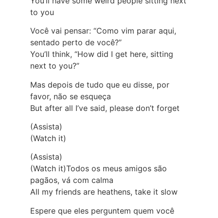
You’ll have some weird people sitting next
to you
Você vai pensar: “Como vim parar aqui,
sentado perto de você?”
You’ll think, “How did I get here, sitting
next to you?”
Mas depois de tudo que eu disse, por
favor, não se esqueça
But after all I’ve said, please don’t forget
(Assista)
(Watch it)
(Assista)
(Watch it)Todos os meus amigos são
pagãos, vá com calma
All my friends are heathens, take it slow
Espere que eles perguntem quem você