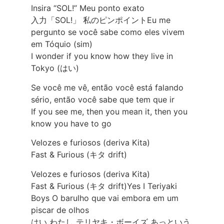
Insira “SOL!” Meu ponto exato
入力「SOL!」 私のピンポイントEu me
pergunto se você sabe como eles vivem
em Tóquio (sim)
I wonder if you know how they live in
Tokyo (はい)
Se você me vê, então você está falando
sério, então você sabe que tem que ir
If you see me, then you mean it, then you
know you have to go
Velozes e furiosos (deriva Kita)
Fast & Furious (キタ drift)
Velozes e furiosos (deriva Kita)
Fast & Furious (キタ drift)Yes I Teriyaki
Boys O barulho que vai embora em um
piscar de olhos
はい わたし テリヤキ・ボーイズ あっという