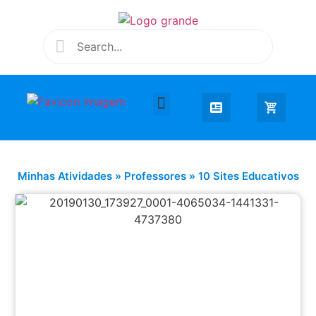
Desenhar e Colorir
Educação Infantil
Extra Curricular
Minhas Atividades
»
Professores
»
10 Sites Educativos