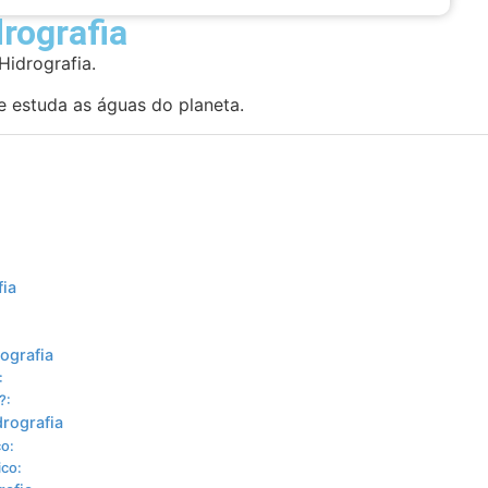
rografia
Hidrografia.
ue estuda as águas do planeta.
fia
ografia
:
?:
drografia
co:
ico: