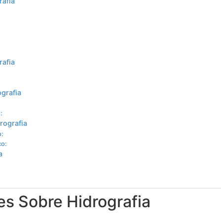
rafia
rafia
ografia
:
rografia
o:
co:
a
es Sobre Hidrografia