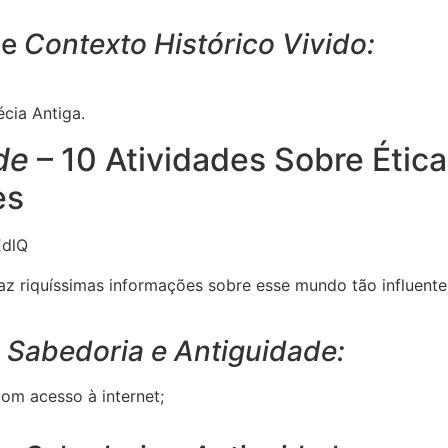
de
Contexto Histórico Vivido:
écia Antiga.
ade
– 10 Atividades Sobre Ética
es
EdlQ
az riquíssimas informações sobre esse mundo tão influente
e
Sabedoria e Antiguidade:
om acesso à internet;