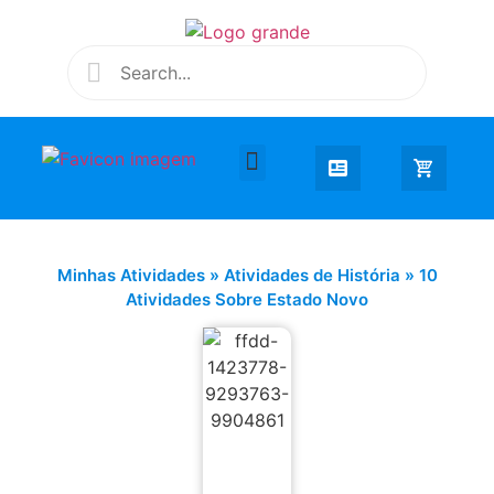
Desenhar e Colorir
Educação Infantil
Extra Curricular
Minhas Atividades
»
Atividades de História
»
10
Atividades Sobre Estado Novo