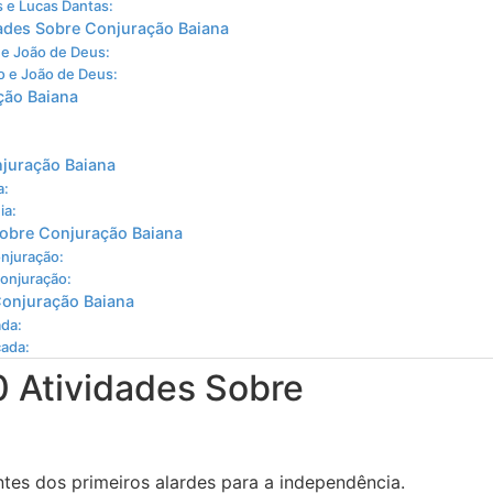
s e Lucas Dantas:
dades Sobre Conjuração Baiana
 e João de Deus:
o e João de Deus:
ção Baiana
njuração Baiana
a:
ia:
Sobre Conjuração Baiana
onjuração:
Conjuração:
Conjuração Baiana
ada:
cada:
0 Atividades Sobre
tes dos primeiros alardes para a independência.