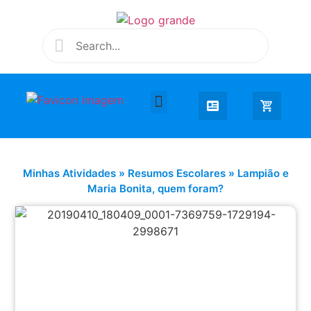
Desenhar e Colorir
Educação Infantil
Extra Curricular
Minhas Atividades
»
Resumos Escolares
»
Lampião e
Maria Bonita, quem foram?