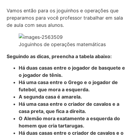
Vamos então para os joguinhos e operações que
preparamos para você professor trabalhar em sala
de aula com seus alunos.
Joguinhos de operações matemáticas
Seguindo as dicas, preencha a tabela abaixo:
Há duas casas entre o jogador de basquete e
o jogador de tênis.
Há uma casa entre o Grego e o jogador de
futebol, que mora a esquerda.
A segunda casa é amarela.
Há uma casa entre o criador de cavalos e a
casa preta, que fica a direita.
O Alemão mora exatamente a esquerda do
homem que cria tartarugas.
Há duas casas entre o criador de cavalos e o