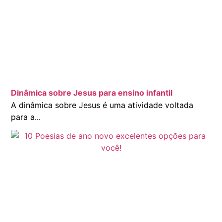
Dinâmica sobre Jesus para ensino infantil
A dinâmica sobre Jesus é uma atividade voltada
para a...