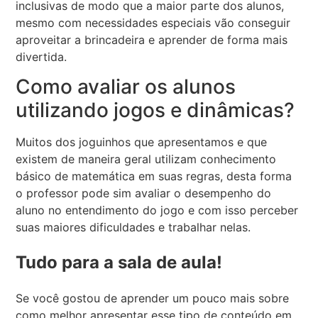
inclusivas de modo que a maior parte dos alunos,
mesmo com necessidades especiais vão conseguir
aproveitar a brincadeira e aprender de forma mais
divertida.
Como avaliar os alunos
utilizando jogos e dinâmicas?
Muitos dos joguinhos que apresentamos e que
existem de maneira geral utilizam conhecimento
básico de matemática em suas regras, desta forma
o professor pode sim avaliar o desempenho do
aluno no entendimento do jogo e com isso perceber
suas maiores dificuldades e trabalhar nelas.
Tudo para a sala de aula!
Se você gostou de aprender um pouco mais sobre
como melhor apresentar esse tipo de conteúdo em