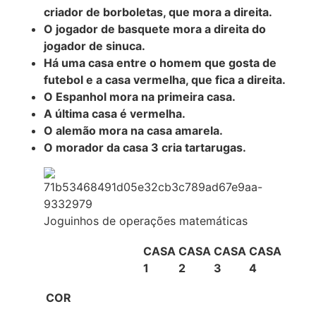
criador de borboletas, que mora a direita.
O jogador de basquete mora a direita do
jogador de sinuca.
Há uma casa entre o homem que gosta de
futebol e a casa vermelha, que fica a direita.
O Espanhol mora na primeira casa.
A última casa é vermelha.
O alemão mora na casa amarela.
O morador da casa 3 cria tartarugas.
Joguinhos de operações matemáticas
CASA
CASA
CASA
CASA
1
2
3
4
COR