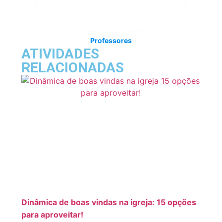
Professores
ATIVIDADES
RELACIONADAS
Dinâmica de boas vindas na igreja: 15 opções
para aproveitar!