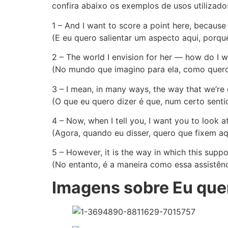
confira abaixo os exemplos de usos utilizados
1 – And I want to score a point here, because
(E eu quero salientar um aspecto aqui, porqu
2 – The world I envision for her — how do I 
(No mundo que imagino para ela, como quero
3 – I mean, in many ways, the way that we’re do
(O que eu quero dizer é que, num certo senti
4 – Now, when I tell you, I want you to look 
(Agora, quando eu disser, quero que fixem aq
5 – However, it is the way in which this suppor
(No entanto, é a maneira como essa assistênc
Imagens sobre Eu que