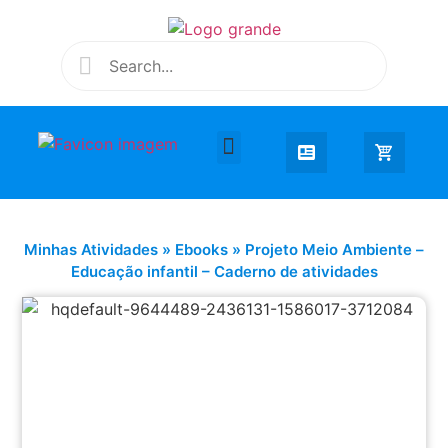
Desenhar e Colorir
Educação Infantil
Extra Curricular
Minhas Atividades
»
Ebooks
»
Projeto Meio Ambiente –
Educação infantil – Caderno de atividades