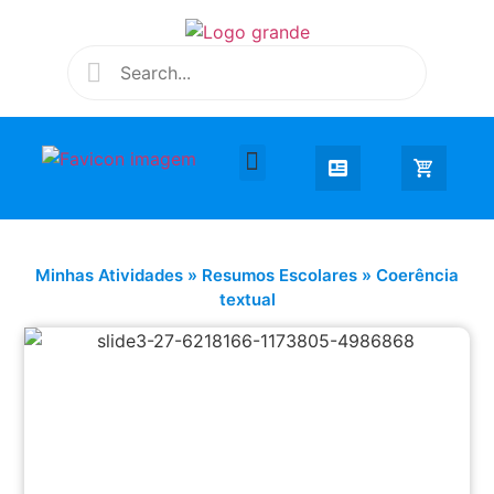
Desenhar e Colorir
Educação Infantil
Extra Curricular
Minhas Atividades
»
Resumos Escolares
»
Coerência
textual