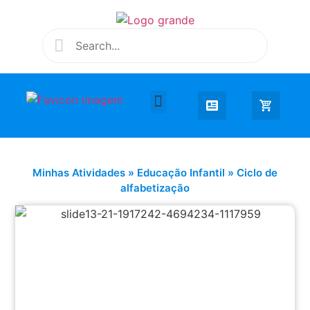
Desenhar e Colorir
Educação Infantil
Extra Curricular
Minhas Atividades
»
Educação Infantil
»
Ciclo de
alfabetização