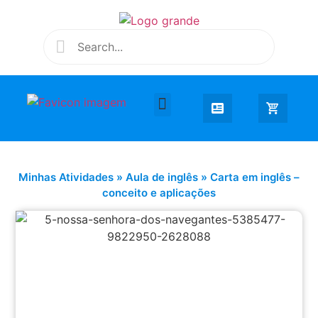
Desenhar e Colorir
Educação Infantil
Extra Curricular
Minhas Atividades
»
Aula de inglês
»
Carta em inglês –
conceito e aplicações