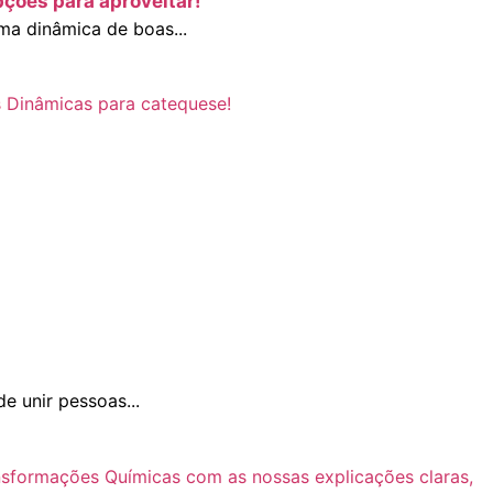
pções para aproveitar!
a dinâmica de boas...
e unir pessoas...