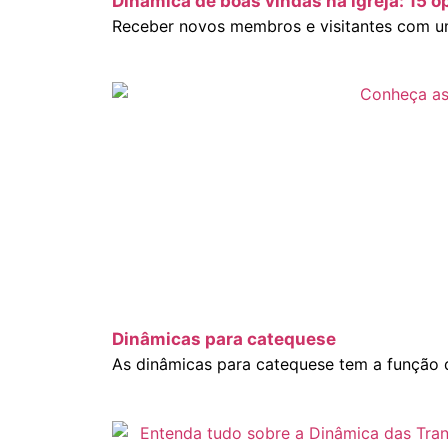
Dinâmica de boas vindas na igreja: 15 o
Receber novos membros e visitantes com um
Dinâmicas para catequese
As dinâmicas para catequese tem a função d