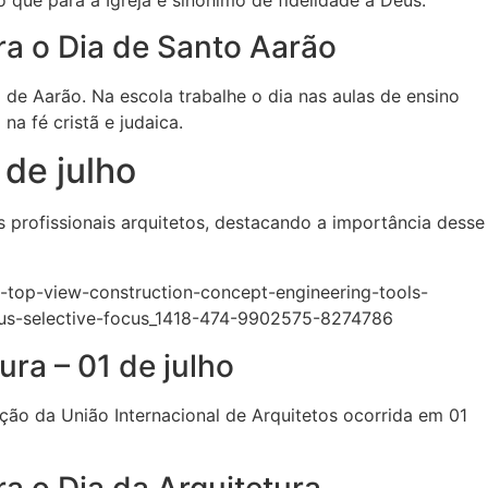
 que para a Igreja é sinônimo de fidelidade a Deus.
ra o Dia de Santo Aarão
 de Aarão. Na escola trabalhe o dia nas aulas de ensino
na fé cristã e judaica.
 de julho
 profissionais arquitetos, destacando a importância desse
ura – 01 de julho
ão da União Internacional de Arquitetos ocorrida em 01
a o Dia da Arquitetura