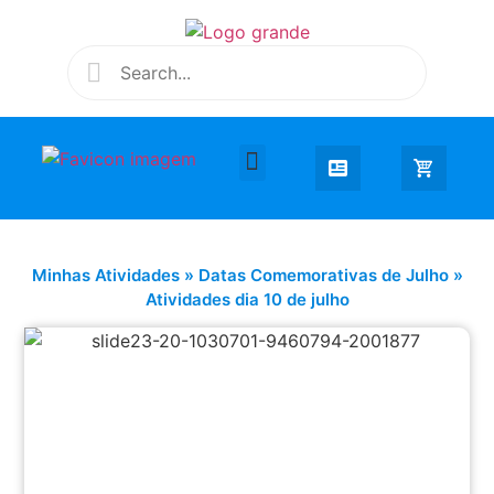
Desenhar e Colorir
Educação Infantil
Extra Curricular
Minhas Atividades
»
Datas Comemorativas de Julho
»
Atividades dia 10 de julho