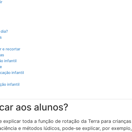
ir
 dia?
s
r e recortar
ras
 infantil
te
ação infantil
ão infantil
icar aos alunos?
 explicar toda a função de rotação da Terra para crianças
iência e métodos lúdicos, pode-se explicar, por exemplo,