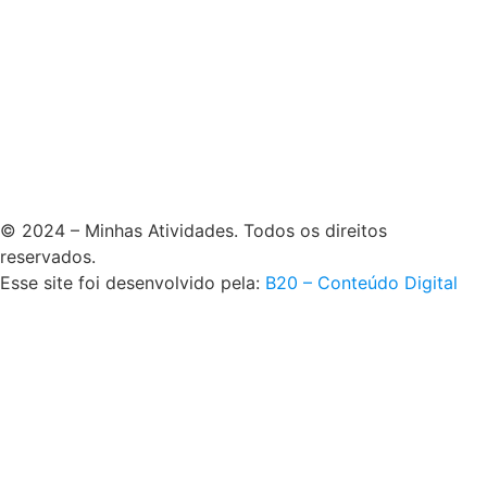
© 2024 – Minhas Atividades. Todos os direitos
reservados.
Esse site foi desenvolvido pela:
B20 – Conteúdo Digital