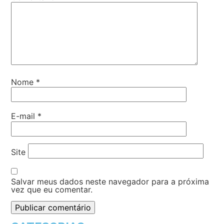
Nome
*
E-mail
*
Site
Salvar meus dados neste navegador para a próxima
vez que eu comentar.