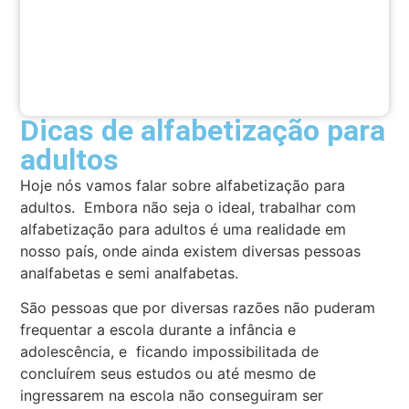
Dicas de alfabetização para
adultos
Hoje nós vamos falar sobre alfabetização para
adultos. Embora não seja o ideal, trabalhar com
alfabetização para adultos é uma realidade em
nosso país, onde ainda existem diversas pessoas
analfabetas e semi analfabetas.
São pessoas que por diversas razões não puderam
frequentar a escola durante a infância e
adolescência, e ficando impossibilitada de
concluírem seus estudos ou até mesmo de
ingressarem na escola não conseguiram ser