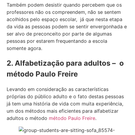
Também podem desistir quando percebem que os
professores não os compreendem, não se sentem
acolhidos pelo espaço escolar, já que nesta etapa
da vida as pessoas podem se sentir envergonhada e
ser alvo de preconceito por parte de algumas
pessoas por estarem frequentando a escola
somente agora.
2. Alfabetização para adultos – o
método Paulo Freire
Levando em consideração as características
próprias do público adulto e o fato destas pessoas
já tem uma história de vida com muita experiência,
um dos métodos mais eficientes para alfabetizar
adultos o método
método Paulo Freire
.