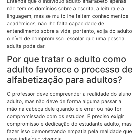
Entenda que o indivíduo adulto analfabeto apenas
não tem os domínios sobre a escrita, a leitura e a
linguagem, mas se muito lhe faltam conhecimentos
acadêmicos, não lhe falta capacidade de
entendimento sobre a vida, portanto, exija do adulto
o nível de compromisso escolar que uma pessoa
adulta pode dar.
Por que tratar o adulto como
adulto favorece o processo de
alfabetização para adultos?
O professor deve compreender a realidade do aluno
adulto, mas não deve de forma alguma passar a
mão na cabeça dele quando ele errar ou não for
compromissado com os estudos. É preciso exigir
compromisso e dedicação do estudante adulto, mas
fazer isso demonstrando empatia pela realidade que
esse indivíduo vivencia.