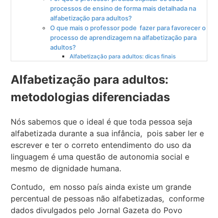
processos de ensino de forma mais detalhada na
alfabetização para adultos?
O que mais o professor pode fazer para favorecer o
processo de aprendizagem na alfabetização para
adultos?
Alfabetização para adultos: dicas finais
Alfabetização para adultos:
metodologias diferenciadas
Nós sabemos que o ideal é que toda pessoa seja
alfabetizada durante a sua infância, pois saber ler e
escrever e ter o correto entendimento do uso da
linguagem é uma questão de autonomia social e
mesmo de dignidade humana.
Contudo, em nosso país ainda existe um grande
percentual de pessoas não alfabetizadas, conforme
dados divulgados pelo Jornal Gazeta do Povo