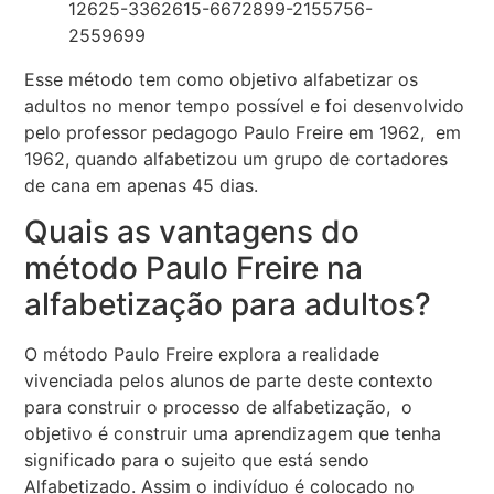
Esse método tem como objetivo alfabetizar os
adultos no menor tempo possível e foi desenvolvido
pelo professor pedagogo Paulo Freire em 1962, em
1962, quando alfabetizou um grupo de cortadores
de cana em apenas 45 dias.
Quais as vantagens do
método Paulo Freire na
alfabetização para adultos?
O método Paulo Freire explora a realidade
vivenciada pelos alunos de parte deste contexto
para construir o processo de alfabetização, o
objetivo é construir uma aprendizagem que tenha
significado para o sujeito que está sendo
Alfabetizado. Assim o indivíduo é colocado no