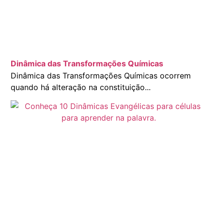
Dinâmica das Transformações Químicas
Dinâmica das Transformações Químicas ocorrem
quando há alteração na constituição...