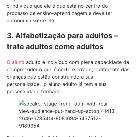
o indivíduo que ele é que está no centro do
processo de ensino-aprendizagem e deve ter
autonomia sobre ela.
3. Alfabetização para adultos –
trate adultos como adultos
O aluno
adulto é Indivíduo com plena capacidade de
compreender o que é certo e errado, e diferente das
crianças que estão construindo a sua
personalidade, o aluno adulto já tem a sua
personalidade formada.