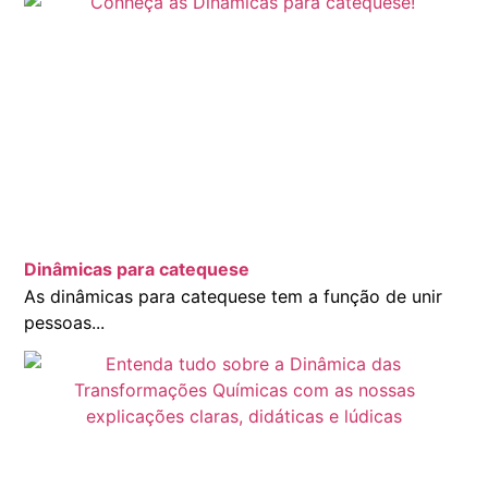
Dinâmicas para catequese
As dinâmicas para catequese tem a função de unir
pessoas...