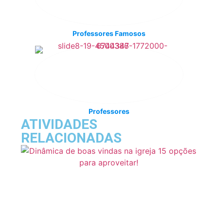
Professores Famosos
Professores
ATIVIDADES
RELACIONADAS