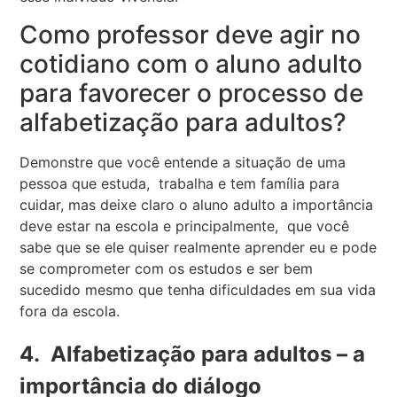
Como professor deve agir no
cotidiano com o aluno adulto
para favorecer o processo de
alfabetização para adultos?
Demonstre que você entende a situação de uma
pessoa que estuda, trabalha e tem família para
cuidar, mas deixe claro o aluno adulto a importância
deve estar na escola e principalmente, que você
sabe que se ele quiser realmente aprender eu e pode
se comprometer com os estudos e ser bem
sucedido mesmo que tenha dificuldades em sua vida
fora da escola.
4. Alfabetização para adultos – a
importância do diálogo