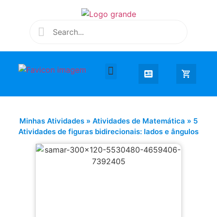
Desenhar e Colorir
Educação Infantil
Extra Curricular
Minhas Atividades
»
Atividades de Matemática
»
5
Atividades de figuras bidirecionais: lados e ângulos