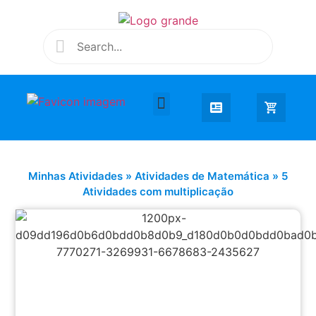
Desenhar e Colorir
Educação Infantil
Extra Curricular
Minhas Atividades
»
Atividades de Matemática
»
5
Atividades com multiplicação