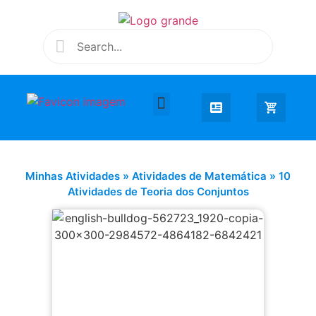
Desenhar e Colorir
Educação Infantil
Extra Curricular
Minhas Atividades
»
Atividades de Matemática
»
10
Atividades de Teoria dos Conjuntos