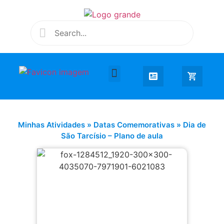
Desenhar e Colorir
Educação Infantil
Extra Curricular
Minhas Atividades
»
Datas Comemorativas
»
Dia de
São Tarcísio – Plano de aula