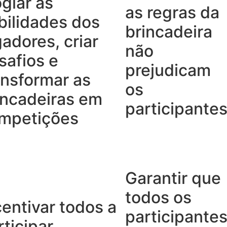
ogiar as
as regras da
bilidades dos
brincadeira
gadores, criar
não
safios e
prejudicam
ansformar as
os
incadeiras em
participante
mpetições
Garantir que
todos os
centivar todos a
participante
rticipar