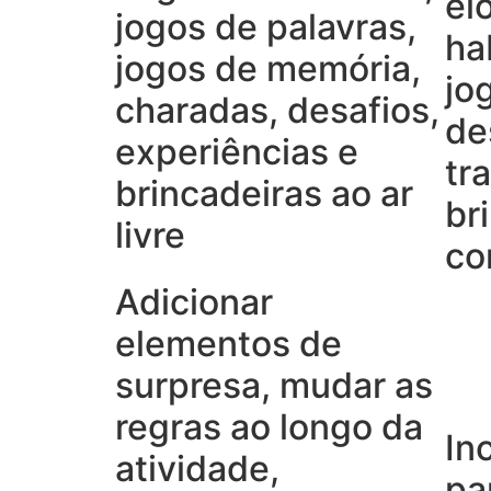
el
jogos de palavras,
ha
jogos de memória,
jo
charadas, desafios,
de
experiências e
tr
brincadeiras ao ar
br
livre
co
Adicionar
elementos de
surpresa, mudar as
regras ao longo da
In
atividade,
pa