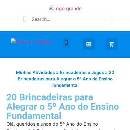
Desenhar e Colorir
Educação Infantil
Extra Curricular
Minhas Atividades
»
Brincadeiras e Jogos
»
20
Brincadeiras para Alegrar o 5º Ano do Ensino
Fundamental
20 Brincadeiras para
Alegrar o 5º Ano do Ensino
Fundamental
Olá, queridos alunos do 5º Ano do Ensino