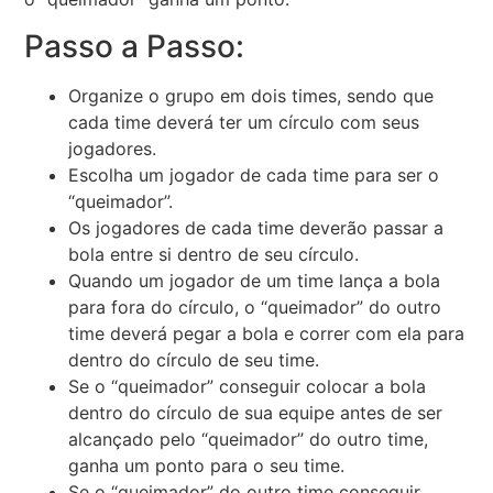
Passo a Passo:
Organize o grupo em dois times, sendo que
cada time deverá ter um círculo com seus
jogadores.
Escolha um jogador de cada time para ser o
“queimador”.
Os jogadores de cada time deverão passar a
bola entre si dentro de seu círculo.
Quando um jogador de um time lança a bola
para fora do círculo, o “queimador” do outro
time deverá pegar a bola e correr com ela para
dentro do círculo de seu time.
Se o “queimador” conseguir colocar a bola
dentro do círculo de sua equipe antes de ser
alcançado pelo “queimador” do outro time,
ganha um ponto para o seu time.
Se o “queimador” do outro time conseguir