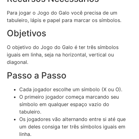
Para jogar o Jogo do Galo você precisa de um
tabuleiro, lápis e papel para marcar os símbolos.
Objetivos
O objetivo do Jogo do Galo é ter três símbolos
iguais em linha, seja na horizontal, vertical ou
diagonal.
Passo a Passo
Cada jogador escolhe um símbolo (X ou O).
O primeiro jogador começa marcando seu
símbolo em qualquer espaço vazio do
tabuleiro.
Os jogadores vão alternando entre si até que
um deles consiga ter três símbolos iguais em
linha.