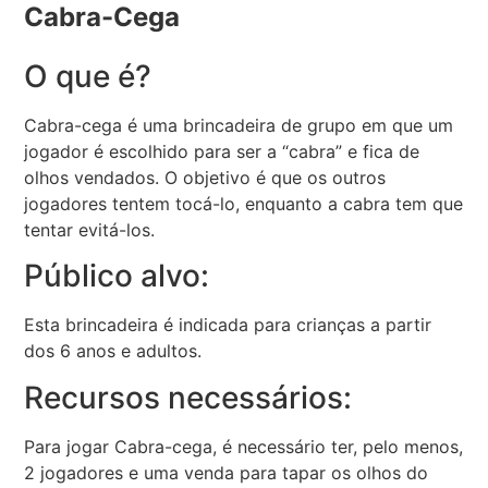
Cabra-Cega
O que é?
Cabra-cega é uma brincadeira de grupo em que um
jogador é escolhido para ser a “cabra” e fica de
olhos vendados. O objetivo é que os outros
jogadores tentem tocá-lo, enquanto a cabra tem que
tentar evitá-los.
Público alvo:
Esta brincadeira é indicada para crianças a partir
dos 6 anos e adultos.
Recursos necessários:
Para jogar Cabra-cega, é necessário ter, pelo menos,
2 jogadores e uma venda para tapar os olhos do