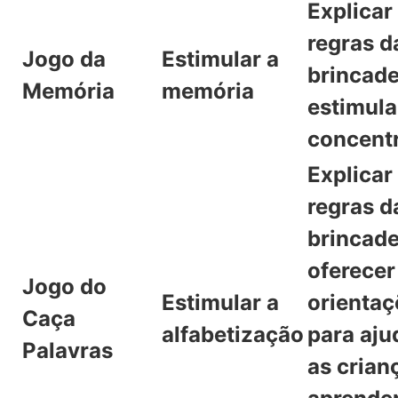
Explicar
regras d
Jogo da
Estimular a
brincade
Memória
memória
estimula
concent
Explicar
regras d
brincade
oferecer
Jogo do
Estimular a
orienta
Caça
alfabetização
para aju
Palavras
as crian