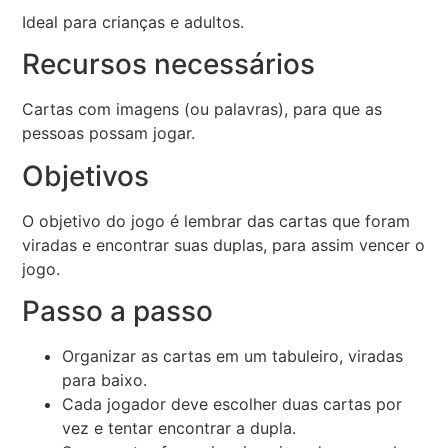
Ideal para crianças e adultos.
Recursos necessários
Cartas com imagens (ou palavras), para que as
pessoas possam jogar.
Objetivos
O objetivo do jogo é lembrar das cartas que foram
viradas e encontrar suas duplas, para assim vencer o
jogo.
Passo a passo
Organizar as cartas em um tabuleiro, viradas
para baixo.
Cada jogador deve escolher duas cartas por
vez e tentar encontrar a dupla.