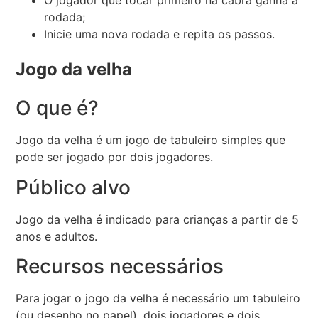
O jogador que tocar primeiro na cabra ganha a
rodada;
Inicie uma nova rodada e repita os passos.
Jogo da velha
O que é?
Jogo da velha é um jogo de tabuleiro simples que
pode ser jogado por dois jogadores.
Público alvo
Jogo da velha é indicado para crianças a partir de 5
anos e adultos.
Recursos necessários
Para jogar o jogo da velha é necessário um tabuleiro
(ou desenho no papel), dois jogadores e dois