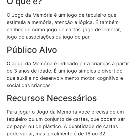
O que é?
O Jogo da Memória é um jogo de tabuleiro que
estimula a memória, atenção e lógica. É também
conhecido como jogo de cartas, jogo de lembrar,
jogo de associações ou jogo de par.
Público Alvo
O Jogo da Memória é indicado para crianças a partir
de 3 anos de idade. É um jogo simples e divertido
que auxilia no desenvolvimento motor, cognitivo e
social das crianças.
Recursos Necessários
Para jogar o Jogo da Memória você precisa de um
tabuleiro ou um conjunto de cartas, que podem ser
de papel ou de plástico. A quantidade de cartas
pode variar, mas geralmente é de 16 ou 32.