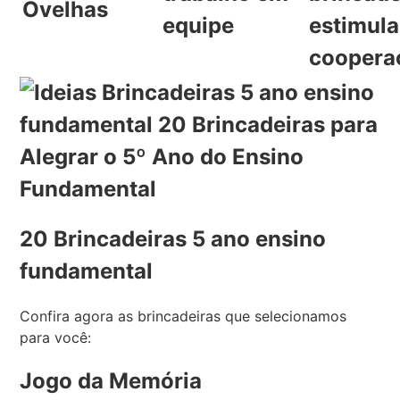
Ovelhas
equipe
estimula
coopera
20 Brincadeiras 5 ano ensino
fundamental
Confira agora as brincadeiras que selecionamos
para você:
Jogo da Memória