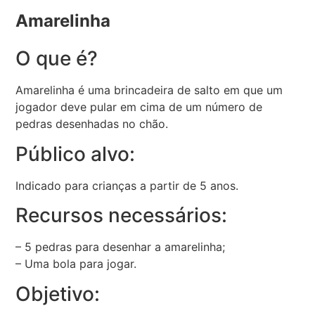
Amarelinha
O que é?
Amarelinha é uma brincadeira de salto em que um
jogador deve pular em cima de um número de
pedras desenhadas no chão.
Público alvo:
Indicado para crianças a partir de 5 anos.
Recursos necessários:
– 5 pedras para desenhar a amarelinha;
– Uma bola para jogar.
Objetivo: