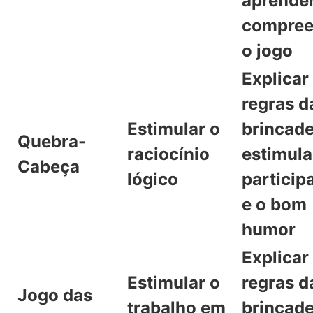
aprender
compree
o jogo
Explicar
regras d
Estimular o
brincade
Quebra-
raciocínio
estimula
Cabeça
lógico
particip
e o bom
humor
Explicar
Estimular o
regras d
Jogo das
trabalho em
brincade