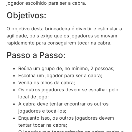
jogador escolhido para ser a cabra.
Objetivos:
O objetivo desta brincadeira é divertir e estimular a
agilidade, pois exige que os jogadores se movam
rapidamente para conseguirem tocar na cabra.
Passo a Passo:
Reúna um grupo de, no mínimo, 2 pessoas;
Escolha um jogador para ser a cabra;
Venda os olhos da cabra;
Os outros jogadores devem se espalhar pelo
local de jogo;
A cabra deve tentar encontrar os outros
jogadores e tocá-los;
Enquanto isso, os outros jogadores devem
tentar tocar na cabra;