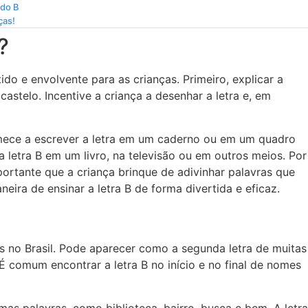
 do B
ças!
?
ido e envolvente para as crianças. Primeiro, explicar a
astelo. Incentive a criança a desenhar a letra e, em
omece a escrever a letra em um caderno ou em um quadro
letra B em um livro, na televisão ou em outros meios. Por
portante que a criança brinque de adivinhar palavras que
ira de ensinar a letra B de forma divertida e eficaz.
os no Brasil. Pode aparecer como a segunda letra de muitas
É comum encontrar a letra B no início e no final de nomes
s palavras, como biblioteca, bairro, busca e bem. A letra