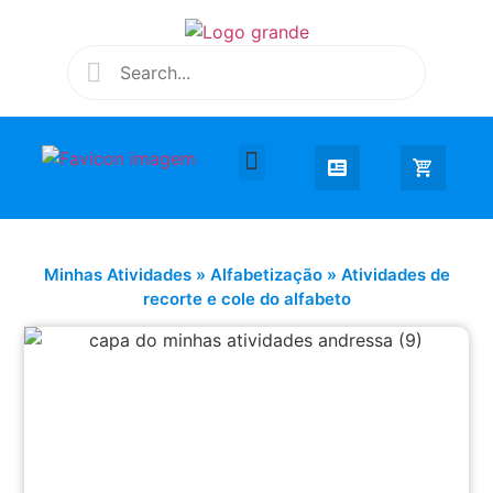
Desenhar e Colorir
Educação Infantil
Extra Curricular
Minhas Atividades
»
Alfabetização
»
Atividades de
recorte e cole do alfabeto