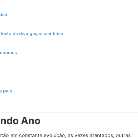
tica
exto de divulgação científica
brenomes
s pais
undo Ano
tão em constante evolução, as vezes atentados, outras